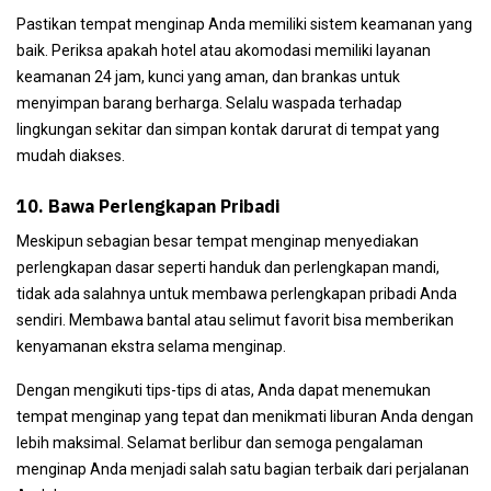
Pastikan tempat menginap Anda memiliki sistem keamanan yang
baik. Periksa apakah hotel atau akomodasi memiliki layanan
keamanan 24 jam, kunci yang aman, dan brankas untuk
menyimpan barang berharga. Selalu waspada terhadap
lingkungan sekitar dan simpan kontak darurat di tempat yang
mudah diakses.
10. Bawa Perlengkapan Pribadi
Meskipun sebagian besar tempat menginap menyediakan
perlengkapan dasar seperti handuk dan perlengkapan mandi,
tidak ada salahnya untuk membawa perlengkapan pribadi Anda
sendiri. Membawa bantal atau selimut favorit bisa memberikan
kenyamanan ekstra selama menginap.
Dengan mengikuti tips-tips di atas, Anda dapat menemukan
tempat menginap yang tepat dan menikmati liburan Anda dengan
lebih maksimal. Selamat berlibur dan semoga pengalaman
menginap Anda menjadi salah satu bagian terbaik dari perjalanan