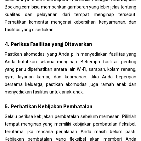
Booking.com bisa memberikan gambaran yang lebih jelas tentang
kualitas dan pelayanan dari tempat menginap tersebut.
Perhatikan komentar mengenai kebersihan, kenyamanan, dan
fasilitas yang disediakan.
4. Periksa Fasilitas yang Ditawarkan
Pastikan akomodasi yang Anda pilih menyediakan fasilitas yang
Anda butuhkan selama menginap. Beberapa fasilitas penting
yang perlu diperhatikan antara lain Wi-Fi, sarapan, kolam renang,
gym, layanan kamar, dan keamanan. Jika Anda bepergian
bersama keluarga, pastikan akomodasi juga ramah anak dan
menyediakan fasilitas untuk anak-anak.
5. Perhatikan Kebijakan Pembatalan
Selalu periksa kebijakan pembatalan sebelum memesan. Pilihlah
tempat menginap yang memiliki kebijakan pembatalan fleksibel,
terutama jika rencana perjalanan Anda masih belum pasti.
Kebijakan pembatalan yang fleksibel akan memberi Anda