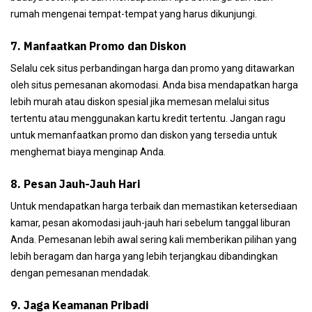
rumah mengenai tempat-tempat yang harus dikunjungi.
7. Manfaatkan Promo dan Diskon
Selalu cek situs perbandingan harga dan promo yang ditawarkan
oleh situs pemesanan akomodasi. Anda bisa mendapatkan harga
lebih murah atau diskon spesial jika memesan melalui situs
tertentu atau menggunakan kartu kredit tertentu. Jangan ragu
untuk memanfaatkan promo dan diskon yang tersedia untuk
menghemat biaya menginap Anda.
8. Pesan Jauh-Jauh Hari
Untuk mendapatkan harga terbaik dan memastikan ketersediaan
kamar, pesan akomodasi jauh-jauh hari sebelum tanggal liburan
Anda. Pemesanan lebih awal sering kali memberikan pilihan yang
lebih beragam dan harga yang lebih terjangkau dibandingkan
dengan pemesanan mendadak.
9. Jaga Keamanan Pribadi