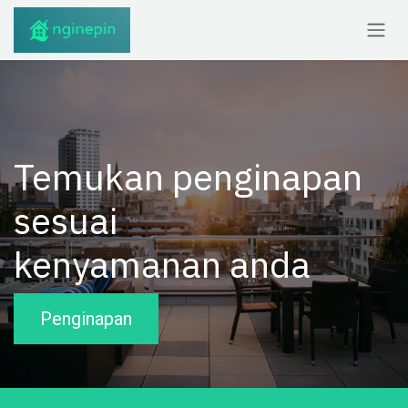
Skip to Content
Temukan penginapan
sesuai
kenyamanan anda
Penginapan